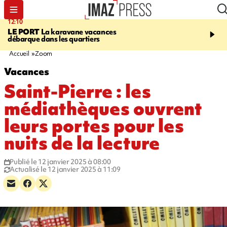
12:10
16:49
LE PORT
La karavane vacances
ÉTANG-SALÉ
Un requi
débarque dans les quartiers
bouledogue observé près
de baignade, le spot év
Accueil
Zoom
Vacances
Saint-Pierre : les
médiathèques ouvrent
leurs portes pour les
nuits de la lecture
Publié le 12 janvier 2025 à 08:00
Actualisé le 12 janvier 2025 à 11:09