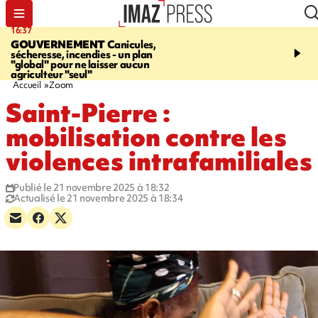
16:37
20:23
GOUVERNEMENT
Canicules,
À RETENIR CE SOIR
H
sécheresse, incendies - un plan
interpellé, coprs retrouv
"global" pour ne laisser aucun
conducteurs, fin de grèv
agriculteur "seul"
maltraités
Accueil
Zoom
Saint-Pierre :
mobilisation contre les
violences intrafamiliales
Publié le 21 novembre 2025 à 18:32
Actualisé le 21 novembre 2025 à 18:34