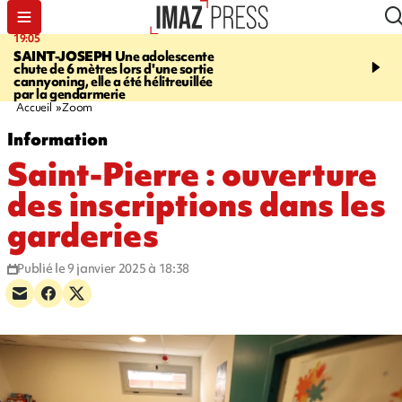
19:05
20:44
SAINT-JOSEPH
Une adolescente
À RETENIR CE SOIR
G
chute de 6 mètres lors d'une sortie
rouée de coups, cycliste,
cannyoning, elle a été hélitreuillée
personne disparue et c
par la gendarmerie
para-natation
Accueil
Zoom
Information
Saint-Pierre : ouverture
des inscriptions dans les
garderies
Publié le 9 janvier 2025 à 18:38