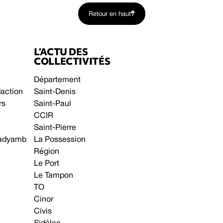
Retour en haut
L’ACTU DES
COLLECTIVITÉS
Département
daction
Saint-Denis
rs
Saint-Paul
CCIR
Saint-Pierre
 gadyamb
La Possession
Région
Le Port
Le Tampon
TO
Cinor
Civis