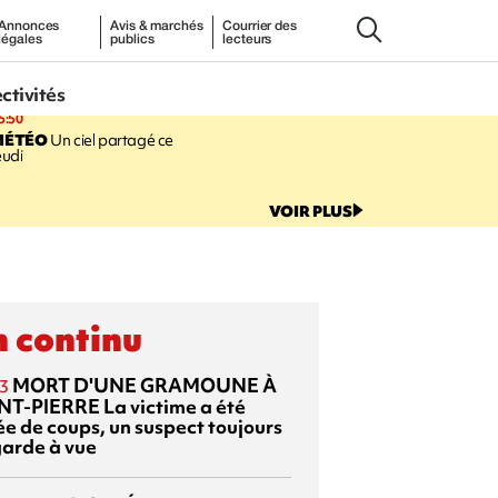
Annonces
Avis & marchés
Courrier des
légales
publics
lecteurs
ectivités
5:50
MÉTÉO
Un ciel partagé ce
eudi
VOIR PLUS
 continu
MORT D'UNE GRAMOUNE À
3
NT-PIERRE
La victime a été
ée de coups, un suspect toujours
garde à vue