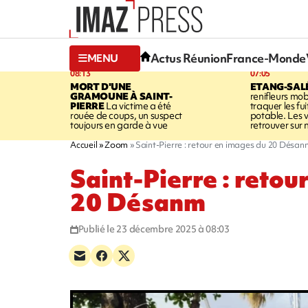
Actus Réunion
France-Monde
MENU
08:13
07:05
MORT D'UNE
ETANG-SAL
GRAMOUNE À SAINT-
renifleurs mob
PIERRE
La victime a été
traquer les fu
rouée de coups, un suspect
potable. Les v
toujours en garde à vue
retrouver sur n
Accueil
Zoom
Saint-Pierre : retour en images du 20 Désan
Saint-Pierre : retou
20 Désanm
Publié le 23 décembre 2025 à 08:03