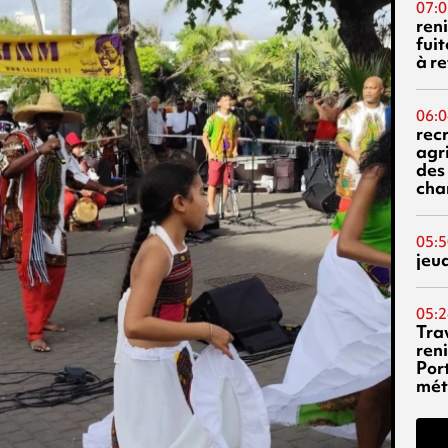
07:0
reni
fuit
à re
06:0
rec
agr
des 
cha
05:5
jeu
05:2
Tra
reni
Por
mét