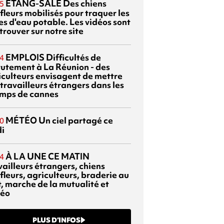
ETANG-SALÉ
Des chiens
5
fleurs mobilisés pour traquer les
es d'eau potable. Les vidéos sont
trouver sur notre site
EMPLOIS
Difficultés de
4
rutement à La Réunion - des
iculteurs envisagent de mettre
travailleurs étrangers dans les
mps de cannes
MÉTÉO
Un ciel partagé ce
0
di
À LA UNE CE MATIN
4
vailleurs étrangers, chiens
fleurs, agriculteurs, braderie au
t, marche de la mutualité et
éo
PLUS D’INFOS