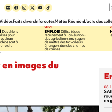
Vidéos
Faits divers
Inforoutes
Météo Réunion
L’actu des coll
06:04
0
É
Des chiens
EMPLOIS
Difficultés de
ilisés pour
recrutement à La Réunion -
j
ites d'eau
des agriculteurs envisagent
idéos sont à
de mettre des travailleurs
otre site
étrangers dans les champs
de cannes
m
r en images du
En
08:1
SAI
rou
en 