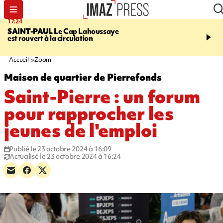
17:24
19:49
SAINT-PAUL
Le Cap Lahoussaye
PORTÉ DISPARU
Après
est rouvert à la circulation
Quentin Dumontier, sa f
une cagnotte pour rapat
corps en Hexagone
Accueil
Zoom
Maison de quartier de Pierrefonds
Saint-Pierre : un forum
pour rapprocher les
jeunes de l'emploi
Publié le 23 octobre 2024 à 16:09
Actualisé le 23 octobre 2024 à 16:24