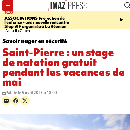
10:33
15:03
ASSOCIATIONS
Protection de
CANADA
Vaste feu de 
l’enfance - une nouvelle rencontre
l'ouest du pays, 20.000 
Stop VIF organisée à La Réunion
l'état d'urgence déclaré
Accueil
Zoom
Savoir nager en sécurité
Saint-Pierre : un stage
de natation gratuit
pendant les vacances de
mai
Publié le 5 avril 2025 à 18:00