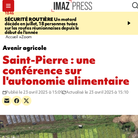
10:46
13:49
SÉCURITÉ ROUTIÈRE
Un motard
JUSTICE
Violences sexu
décède en juillet, 18 personnes tuées
mineurs - un courrier d
sur les routes réunionnaises depuis le
pointe les défaillances 
début de l'année
Accueil
Zoom
Avenir agricole
Saint-Pierre : une
conférence sur
l'autonomie alimentaire
Publié le 23 avril 2025 à 15:09
Actualisé le 23 avril 2025 à 15:10