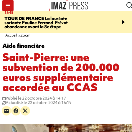
15:45
20:17
TOUR DE FRANCE
La lauréate
À RETENIR CE SOIR
Sé
sortante Pauline Ferrand-Prévot
routière, concours de nou
abandonne avant la 8e étape
du littoral fermée, courr
Darmanin et évacuation
Accueil
Zoom
Aide financière
Saint-Pierre: une
subvention de 200.000
euros supplémentaire
accordée au CCAS
Publié le 22 octobre 2024 à 14:17
Actualisé le 22 octobre 2024 à 16:19