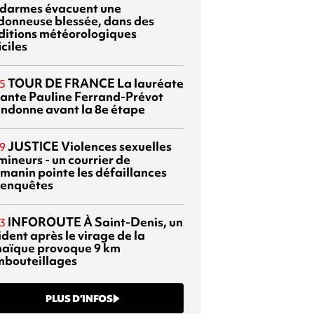
darmes évacuent une
donneuse blessée, dans des
ditions météorologiques
iciles
TOUR DE FRANCE
La lauréate
5
tante Pauline Ferrand-Prévot
ndonne avant la 8e étape
JUSTICE
Violences sexuelles
9
mineurs - un courrier de
manin pointe les défaillances
 enquêtes
INFOROUTE
À Saint-Denis, un
3
dent après le virage de la
aïque provoque 9 km
mbouteillages
PLUS D’INFOS