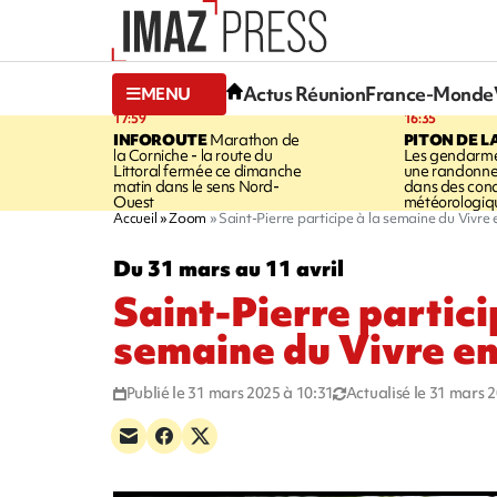
Actus Réunion
France-Monde
MENU
17:59
16:35
INFOROUTE
Marathon de
PITON DE L
la Corniche - la route du
Les gendarme
Littoral fermée ce dimanche
une randonne
matin dans le sens Nord-
dans des cond
Ouest
météorologique
Accueil
Zoom
Saint-Pierre participe à la semaine du Vivre
Du 31 mars au 11 avril
Saint-Pierre partici
semaine du Vivre e
Publié le 31 mars 2025 à 10:31
Actualisé le 31 mars 