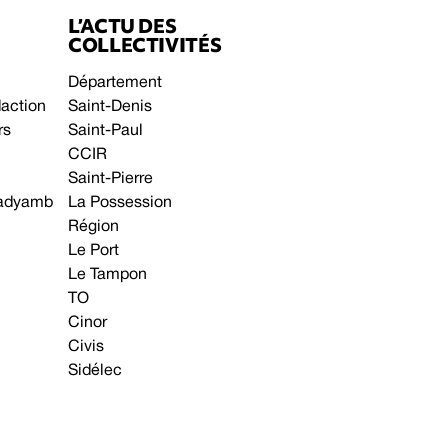
L’ACTU DES
COLLECTIVITÉS
Département
daction
Saint-Denis
rs
Saint-Paul
CCIR
Saint-Pierre
 gadyamb
La Possession
Région
Le Port
Le Tampon
TO
Cinor
Civis
Sidélec