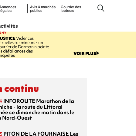
Annonces
Avis & marchés
Courrier des
légales
publics
lecteurs
ectivités
3:49
USTICE
Violences
exuelles sur mineurs - un
ourrier de Darmanin pointe
es défaillances des
VOIR PLUS
nquêtes
 continu
INFOROUTE
Marathon de la
9
iche - la route du Littoral
mée ce dimanche matin dans le
s Nord-Ouest
PITON DE LA FOURNAISE
Les
5