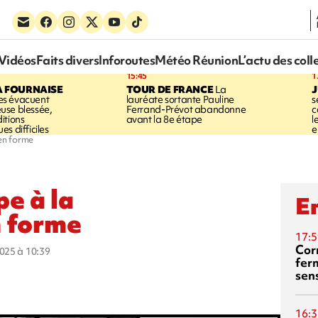
Vidéos
Faits divers
Inforoutes
Météo Réunion
L’actu des coll
15:45
1
A FOURNAISE
TOUR DE FRANCE
La
J
s évacuent
lauréate sortante Pauline
s
use blessée,
Ferrand-Prévot abandonne
c
itions
avant la 8e étape
l
s difficiles
e
 en forme
pe à la
En
n forme
17:5
Corn
2025 à 10:39
fer
sen
16:3