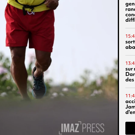
gen
ran
con
diff
15:4
sor
aba
13:4
sur 
Dar
des
11:4
acci
Jam
d'e