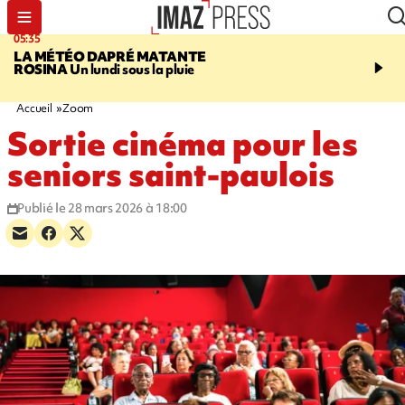
05:35
07:47
LA MÉTÉO DAPRÉ MATANTE
MAYOTTE
Une femme e
ROSINA
Un lundi sous la pluie
ses deux enfants meure
l'incendie de leur maiso
Accueil
Zoom
Sortie cinéma pour les
seniors saint-paulois
Publié le 28 mars 2026 à 18:00