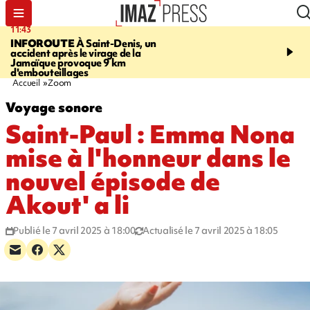
11:43
16:41
INFOROUTE
À Saint-Denis, un
TOUR DE FRANCE
La 
accident après le virage de la
sortante Pauline Ferra
Jamaïque provoque 9 km
abandonne avant la 8e 
d'embouteillages
Accueil
Zoom
Voyage sonore
Saint-Paul : Emma Nona
mise à l'honneur dans le
nouvel épisode de
Akout' a li
Publié le 7 avril 2025 à 18:00
Actualisé le 7 avril 2025 à 18:05