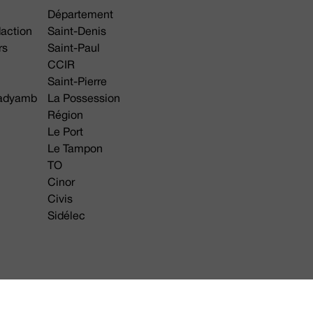
Département
daction
Saint-Denis
rs
Saint-Paul
CCIR
Saint-Pierre
 gadyamb
La Possession
Région
Le Port
Le Tampon
TO
Cinor
Civis
Sidélec
Annonces légales
Avis & Marchés publics