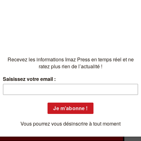
min
Réu
15:4
mois
l'o
d'ac
14:2
mas
mai
ciel
14:2
nou
La 