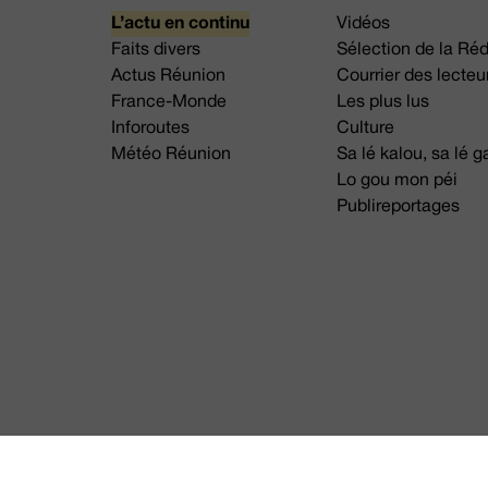
L’actu en continu
Vidéos
Faits divers
Sélection de la Ré
Actus Réunion
Courrier des lecteu
France-Monde
Les plus lus
Inforoutes
Culture
Météo Réunion
Sa lé kalou, sa lé
Lo gou mon péi
Publireportages