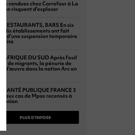
ute vendues chez Carrefour à La
nion risquent d'exploser
RESTAURANTS, BARS
En six
5
, dix établissements ont fait
bjet d'une suspension temporaire
tivité
AFRIQUE DU SUD
Après l'exil
3
sif de migrants, la pénurie de
n-d'œuvre dans la nation Arc en
SANTÉ PUBLIQUE FRANCE
3
1
veaux cas de Mpox recensés à
Réunion
PLUS D’INFOS