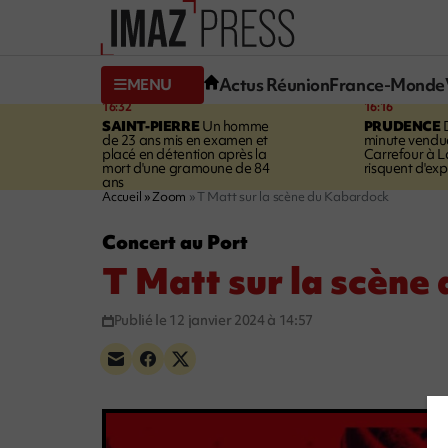
Actus Réunion
France-Monde
MENU
16:32
16:16
SAINT-PIERRE
Un homme
PRUDENCE
D
de 23 ans mis en examen et
minute vendu
placé en détention après la
Carrefour à L
mort d'une gramoune de 84
risquent d'exp
ans
Accueil
Zoom
T Matt sur la scène du Kabardock
Concert au Port
T Matt sur la scène
Publié le 12 janvier 2024 à 14:57