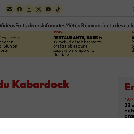
Vidéos
Faits divers
Inforoutes
Météo Réunion
L’actu des coll
15:45
1
es cocotes
RESTAURANTS, BARS
En
A
es chez
six mois, dix établissements
l
a Réunion
ont fait l'objet d'une
p
loser
suspension temporaire
d
d'activité
 du Kabardock
En
16:3
23 
dét
gra
16:1