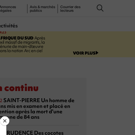
Annonces
Avis & marchés
Courrier des
légales
publics
lecteurs
ectivités
4:23
FRIQUE DU SUD
Après
'exil massif de migrants, la
énurie de main-d'œuvre
ans la nation Arc en ciel
VOIR PLUS
 continu
SAINT-PIERRE
Un homme de
2
ans mis en examen et placé en
ention après la mort d'une
moune de 84 ans
PRUDENCE
Des cocotes
6