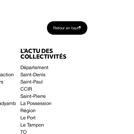
Retour en haut
L’ACTU DES
COLLECTIVITÉS
Département
daction
Saint-Denis
rs
Saint-Paul
CCIR
Saint-Pierre
 gadyamb
La Possession
Région
Le Port
Le Tampon
TO