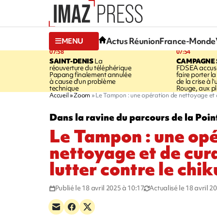
Actus Réunion
France-Monde
MENU
07:58
07:54
SAINT-DENIS
La
CAMPAGNE 
réouverture du téléphérique
FDSEA accuse
Papang finalement annulée
faire porter l
à cause d'un problème
de la crise à l
technique
Rouge, aux pl
Accueil
Zoom
Le Tampon : une opération de nettoyage et d
Dans la ravine du parcours de la Poin
Le Tampon : une opé
nettoyage et de cur
lutter contre le ch
Publié le 18 avril 2025 à 10:17
Actualisé le 18 avril 2