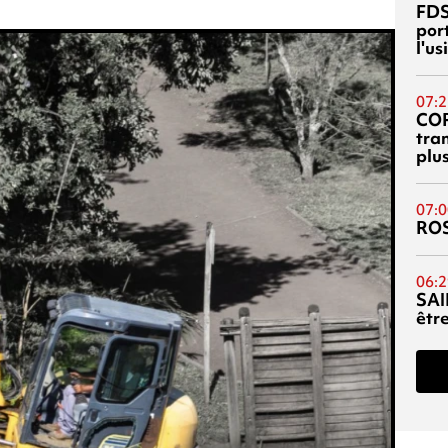
FDS
port
l'u
07:2
CO
tra
plu
07:0
RO
06:2
SAI
êtr