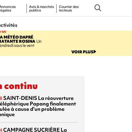
Annonces
Avis & marchés
Courrier des
légales
publics
lecteurs
ectivités
7:00
LA MÉTÉO DAPRÉ
MATANTE ROSINA
Un
endredi sous le vent
VOIR PLUS
 continu
SAINT-DENIS
La réouverture
8
téléphérique Papang finalement
ulée à cause d'un problème
hnique
CAMPAGNE SUCRIÈRE
La
4