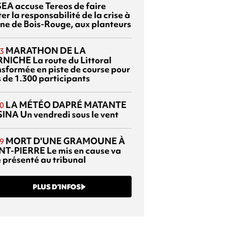
EA accuse Tereos de faire
er la responsabilité de la crise à
sine de Bois-Rouge, aux planteurs
MARATHON DE LA
3
RNICHE
La route du Littoral
nsformée en piste de course pour
s de 1.300 participants
LA MÉTÉO DAPRÉ MATANTE
0
SINA
Un vendredi sous le vent
MORT D'UNE GRAMOUNE À
9
NT-PIERRE
Le mis en cause va
e présenté au tribunal
PLUS D’INFOS