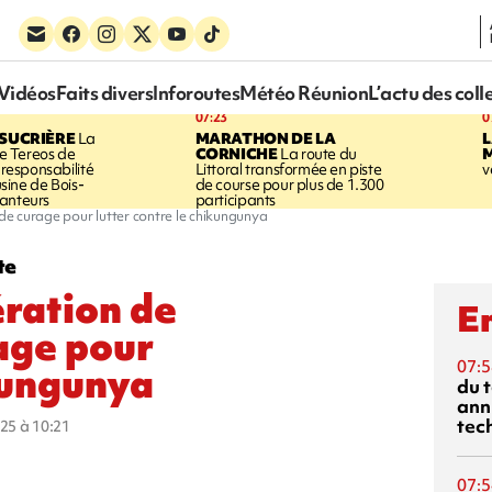
Vidéos
Faits divers
Inforoutes
Météo Réunion
L’actu des coll
07:23
0
SUCRIÈRE
La
MARATHON DE LA
 Tereos de
CORNICHE
La route du
a responsabilité
Littoral transformée en piste
v
'usine de Bois-
de course pour plus de 1.300
anteurs
participants
e curage pour lutter contre le chikungunya
te
ration de
En
age pour
07:5
ikungunya
du 
ann
tec
025 à 10:21
07:5