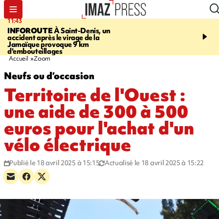
11:43
16:35
INFOROUTE
À Saint-Denis, un
PITON DE LA FOURN
accident après le virage de la
gendarmes évacuent un
Jamaïque provoque 9 km
randonneuse blessée, d
d'embouteillages
conditions météorologiqu
Accueil
Zoom
Neufs ou d’occasion
Territoire de l'Ouest :
une aide de 300 à 500
euros pour l'achat d'un
vélo électrique
Publié le 18 avril 2025 à 15:15
Actualisé le 18 avril 2025 à 15:22