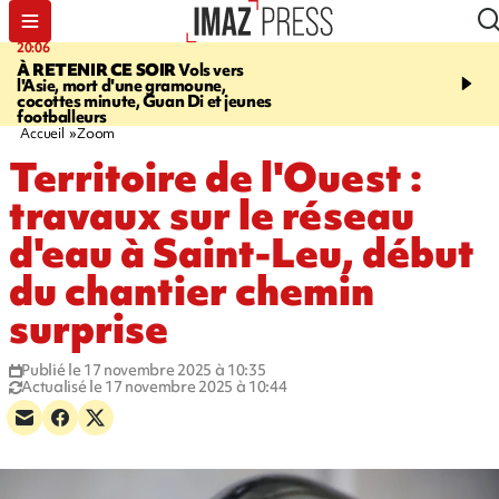
20:06
07:22
À RETENIR CE SOIR
Vols vers
JUSTICE
Le rappeur M
l'Asie, mort d'une gramoune,
Squale condamné à deu
cocottes minute, Guan Di et jeunes
des violences sur deux
footballeurs
Accueil
Zoom
Territoire de l'Ouest :
travaux sur le réseau
d'eau à Saint-Leu, début
du chantier chemin
surprise
Publié le 17 novembre 2025 à 10:35
Actualisé le 17 novembre 2025 à 10:44