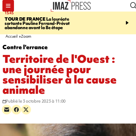
15:45
20:17
TOUR DE FRANCE
La lauréate
À RETENIR CE SOIR
Sé
sortante Pauline Ferrand-Prévot
routière, concours de nou
abandonne avant la 8e étape
du littoral fermée, courr
Darmanin et évacuation
Accueil
Zoom
Contre l'errance
Territoire de l'Ouest :
une journée pour
sensibiliser à la cause
animale
Publié le 3 octobre 2023 à 11:00