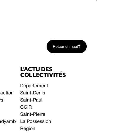
Retour en haut
L’ACTU DES
COLLECTIVITÉS
Département
daction
Saint-Denis
rs
Saint-Paul
CCIR
Saint-Pierre
 gadyamb
La Possession
Région