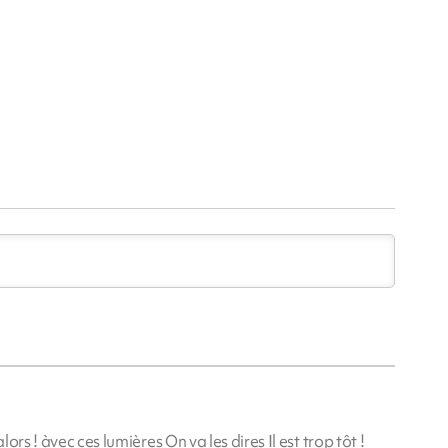
lors ! àvec ces lumières On va les dires Il est trop tôt !