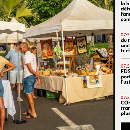
la 
déf
fami
com
07:5
du 
ann
tec
07:5
FDS
port
l'u
07:2
CO
tra
plu