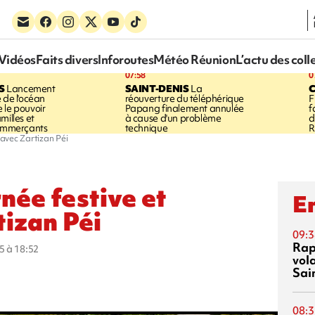
Vidéos
Faits divers
Inforoutes
Météo Réunion
L’actu des coll
07:58
0
S
Lancement
SAINT-DENIS
La
 de l'océan
réouverture du téléphérique
F
 le pouvoir
Papang finalement annulée
f
milles et
à cause d'un problème
d
commerçants
technique
R
 avec Zartizan Péi
rnée festive et
En
tizan Péi
09:3
Rap
5 à 18:52
vol
Sai
08:3