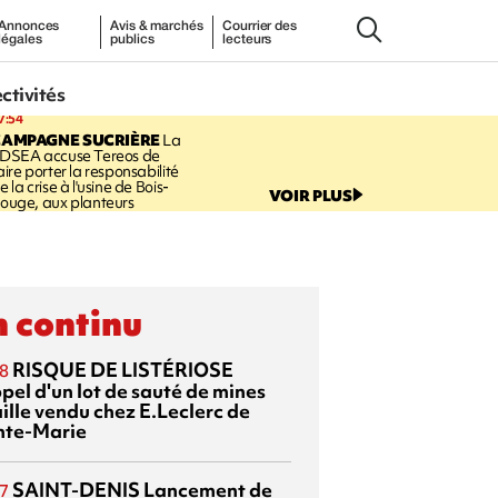
Annonces
Avis & marchés
Courrier des
légales
publics
lecteurs
ectivités
7:54
CAMPAGNE SUCRIÈRE
La
DSEA accuse Tereos de
aire porter la responsabilité
e la crise à l'usine de Bois-
VOIR PLUS
ouge, aux planteurs
 continu
RISQUE DE LISTÉRIOSE
8
pel d'un lot de sauté de mines
aille vendu chez E.Leclerc de
nte-Marie
SAINT-DENIS
Lancement de
7