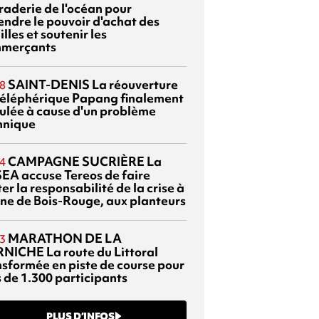
braderie de l'océan pour
endre le pouvoir d'achat des
lles et soutenir les
merçants
SAINT-DENIS
La réouverture
8
téléphérique Papang finalement
ulée à cause d'un problème
hnique
CAMPAGNE SUCRIÈRE
La
4
EA accuse Tereos de faire
er la responsabilité de la crise à
sine de Bois-Rouge, aux planteurs
MARATHON DE LA
3
RNICHE
La route du Littoral
nsformée en piste de course pour
s de 1.300 participants
PLUS D’INFOS