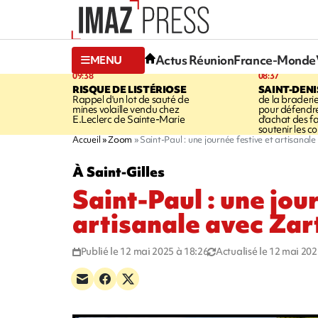
Actus Réunion
France-Monde
MENU
09:38
08:37
RISQUE DE LISTÉRIOSE
SAINT-DENI
Rappel d'un lot de sauté de
de la braderie
mines volaille vendu chez
pour défendre
E.Leclerc de Sainte-Marie
d'achat des fa
soutenir les 
Accueil
Zoom
Saint-Paul : une journée festive et artisanale
À Saint-Gilles
Saint-Paul : une jou
artisanale avec Zar
Publié le 12 mai 2025 à 18:26
Actualisé le 12 mai 202