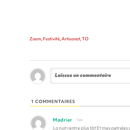
Zoom, Festivité, Artisanat, TO
1 COMMENTAIRES
Madrier
1 an
La nuit rentre plus tôt Et mes petreles a