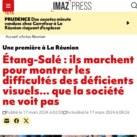
16:16
20:06
PRUDENCE
Des cocotes minute
À RETENIR CE SOIR
Vo
vendues chez Carrefour à La
l'Asie, mort d'une gram
Réunion risquent d'exploser
cocottes minute, Guan D
footballeurs
Accueil
Actus Réunion
Une première à La Réunion
Étang-Salé : ils marchent
pour montrer les
difficultés des déficients
visuels... que la société
ne voit pas
Publié le 17 mars 2024 à 02:59
Actualisé le 17 mars 2024 à 08:26