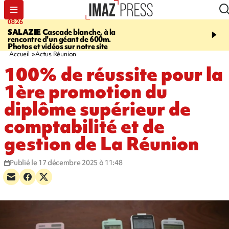
08:26
12:10
SALAZIE
Cascade blanche, à la
LE PORT
La karavane 
rencontre d'un géant de 600m.
débarque dans les quart
Photos et vidéos sur notre site
Accueil
Actus Réunion
100% de réussite pour la
1ère promotion du
diplôme supérieur de
comptabilité et de
gestion de La Réunion
Publié le 17 décembre 2025 à 11:48