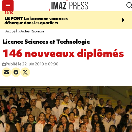
12:10
16:49
LE PORT
La karavane vacances
ÉTANG-SALÉ
Un requi
débarque dans les quartiers
bouledogue observé près
de baignade, le spot év
Accueil
Actus Réunion
Licence Sciences et Technologie
146 nouveaux diplômés
Publié le 22 juin 2010 à 09:00