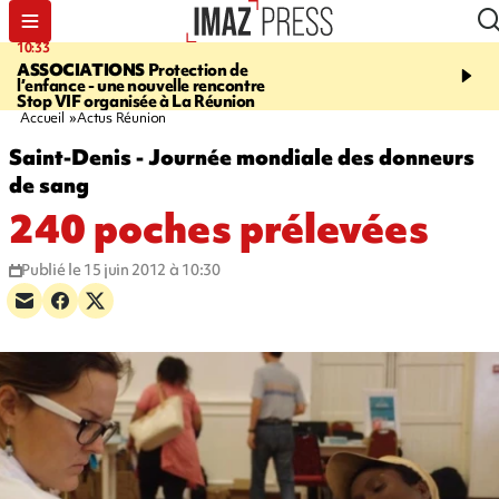
10:33
15:03
ASSOCIATIONS
Protection de
CANADA
Vaste feu de 
l’enfance - une nouvelle rencontre
l'ouest du pays, 20.000 
Stop VIF organisée à La Réunion
l'état d'urgence déclaré
Accueil
Actus Réunion
Saint-Denis - Journée mondiale des donneurs
de sang
240 poches prélevées
Publié le 15 juin 2012 à 10:30