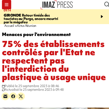
09:14
13:09
GIRONDE
Retour timide des
CONFLIT
Des échanges
touristes au Porge, encore meurtri
font cinq morts en Ukrai
par le mégafeu
Russie
Accueil
Actus Réunion
Menaces pour l'environnement
75% des établissements
contrôlés par l'Etat ne
respectent pas
l'interdiction du
plastique à usage unique
Publié le 25 septembre 2023 à 08:46
Actualisé le 25 septembre 2023 à 09:48