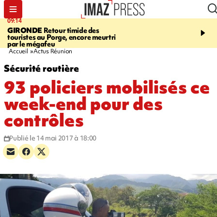
09:14
13:09
GIRONDE
Retour timide des
CONFLIT
Des échanges
touristes au Porge, encore meurtri
font cinq morts en Ukrai
par le mégafeu
Russie
Accueil
Actus Réunion
Sécurité routière
93 policiers mobilisés ce
week-end pour des
contrôles
Publié le 14 mai 2017 à 18:00