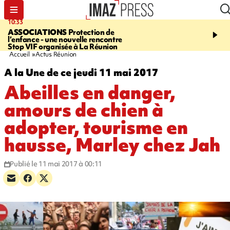
10:33
15:03
ASSOCIATIONS
Protection de
CANADA
Vaste feu de 
l’enfance - une nouvelle rencontre
l'ouest du pays, 20.000 
Stop VIF organisée à La Réunion
l'état d'urgence déclaré
Accueil
Actus Réunion
A la Une de ce jeudi 11 mai 2017
Abeilles en danger,
amours de chien à
adopter, tourisme en
hausse, Marley chez Jah
Publié le 11 mai 2017 à 00:11