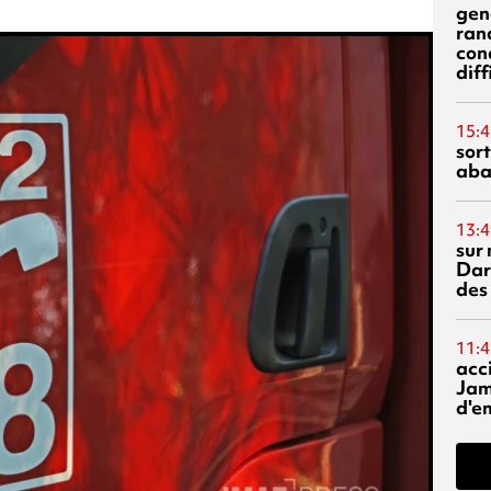
gen
ran
con
diff
15:4
sor
aba
13:4
sur 
Dar
des
11:4
acci
Jam
d'e