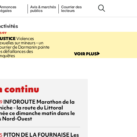
Annonces
Avis & marchés
Courrier des
légales
publics
lecteurs
ectivités
3:49
USTICE
Violences
exuelles sur mineurs - un
ourrier de Darmanin pointe
es défaillances des
VOIR PLUS
nquêtes
 continu
INFOROUTE
Marathon de la
9
iche - la route du Littoral
mée ce dimanche matin dans le
s Nord-Ouest
PITON DE LA FOURNAISE
Les
5