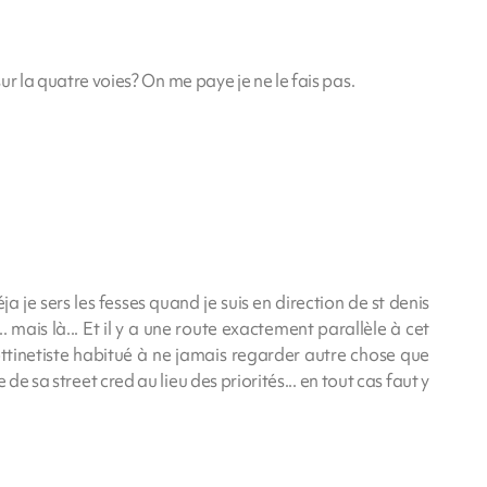
sur la quatre voies? On me paye je ne le fais pas.
éja je sers les fesses quand je suis en direction de st denis
à... mais là... Et il y a une route exactement parallèle à cet
trottinetiste habitué à ne jamais regarder autre chose que
 de sa street cred au lieu des priorités... en tout cas faut y