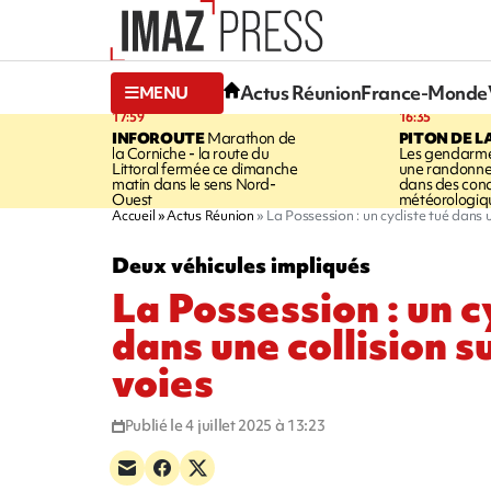
Actus Réunion
France-Monde
MENU
17:59
16:35
INFOROUTE
Marathon de
PITON DE L
la Corniche - la route du
Les gendarme
Littoral fermée ce dimanche
une randonne
matin dans le sens Nord-
dans des cond
Ouest
météorologique
Accueil
Actus Réunion
La Possession : un cycliste tué dans u
Deux véhicules impliqués
La Possession : un c
dans une collision s
voies
Publié le 4 juillet 2025 à 13:23