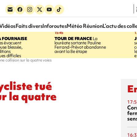
Vidéos
Faits divers
Inforoutes
Météo Réunion
L’actu des coll
15:45
1
A FOURNAISE
TOUR DE FRANCE
La
J
s évacuent
lauréate sortante Pauline
s
use blessée,
Ferrand-Prévot abandonne
c
itions
avant la 8e étape
l
s difficiles
e
ne collision sur la quatre voies
ycliste tué
En
ur la quatre
17:5
Corn
fer
sen
16:3