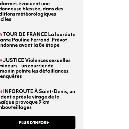
darmes évacuent une
donneuse blessée, dans des
ditions météorologiques
iciles
TOUR DE FRANCE
La lauréate
5
tante Pauline Ferrand-Prévot
ndonne avant la 8e étape
JUSTICE
Violences sexuelles
9
mineurs - un courrier de
manin pointe les défaillances
 enquêtes
INFOROUTE
À Saint-Denis, un
3
dent après le virage de la
aïque provoque 9 km
mbouteillages
PLUS D’INFOS