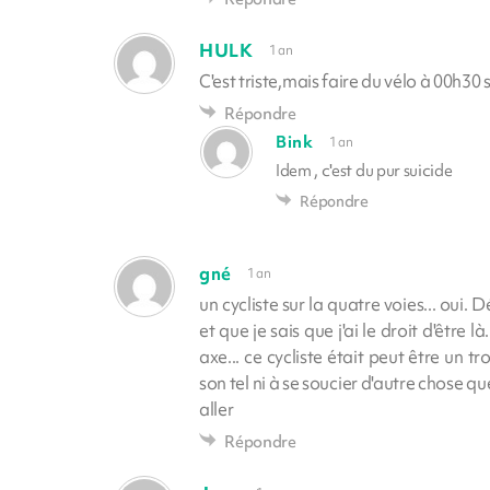
HULK
1 an
C'est triste,mais faire du vélo à 00h30 
Répondre
Bink
1 an
Idem , c'est du pur suicide
Répondre
gné
1 an
un cycliste sur la quatre voies... oui. D
et que je sais que j'ai le droit d'être l
axe... ce cycliste était peut être un 
son tel ni à se soucier d'autre chose que
aller
Répondre