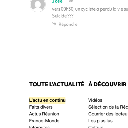
Jose
1 an
vers 00h30, un cycliste a perdu la vie 
Suicide ???
Répondre
TOUTE L’ACTUALITÉ
À DÉCOUVRIR
L’actu en continu
Vidéos
Faits divers
Sélection de la Ré
Actus Réunion
Courrier des lecteu
France-Monde
Les plus lus
Inforoutes
Culture