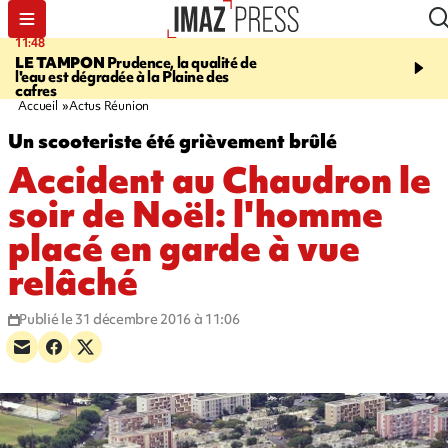
11:48
12:48
LE TAMPON
Prudence, la qualité de
SAINT-PAUL
Nouvelle 
l'eau est dégradée à la Plaine des
Cap Lahoussaye du 10 a
cafres
Accueil
Actus Réunion
Un scooteriste été grièvement brûlé
Accident au Chaudron le
soir de Noël: l'homme
placé en garde à vue
relâché
Publié le 31 décembre 2016 à 11:06