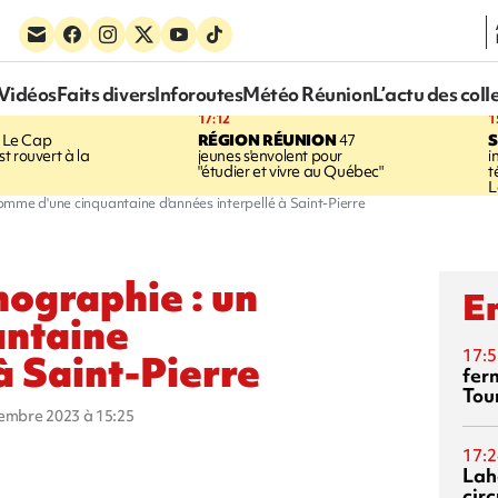
Vidéos
Faits divers
Inforoutes
Météo Réunion
L’actu des coll
17:12
1
Le Cap
RÉGION RÉUNION
47
S
t rouvert à la
jeunes s'envolent pour
i
"étudier et vivre au Québec"
t
L
mme d'une cinquantaine d'années interpellé à Saint-Pierre
ographie : un
En
antaine
17:5
à Saint-Pierre
fer
Tour
cembre 2023 à 15:25
17:2
Lah
circ