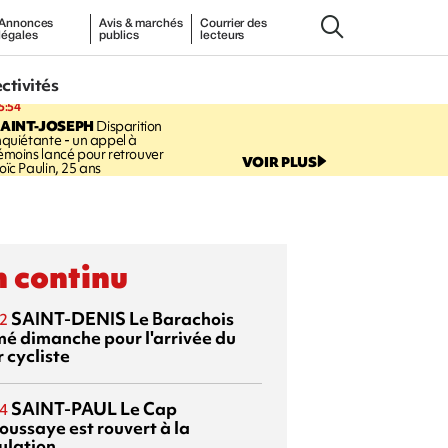
Annonces
Avis & marchés
Courrier des
légales
publics
lecteurs
ectivités
5:54
AINT-JOSEPH
Disparition
nquiétante - un appel à
émoins lancé pour retrouver
VOIR PLUS
oïc Paulin, 25 ans
 continu
SAINT-DENIS
Le Barachois
2
mé dimanche pour l'arrivée du
 cycliste
SAINT-PAUL
Le Cap
4
oussaye est rouvert à la
ulation