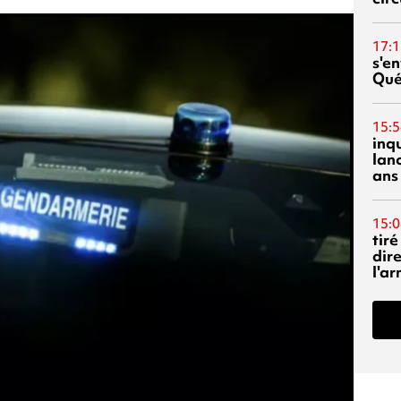
17:1
s'en
Qué
15:5
inq
lanc
ans
15:0
tiré
dir
l'a