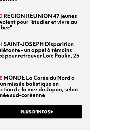
RÉGION RÉUNION
47 jeunes
2
volent pour "étudier et vivre au
bec"
SAINT-JOSEPH
Disparition
4
uiétante - un appel à témoins
é pour retrouver Loïc Paulin, 25
MONDE
La Corée du Nord a
8
 un missile balistique en
ection de la mer du Japon, selon
rmée sud-coréenne
PLUS D’INFOS