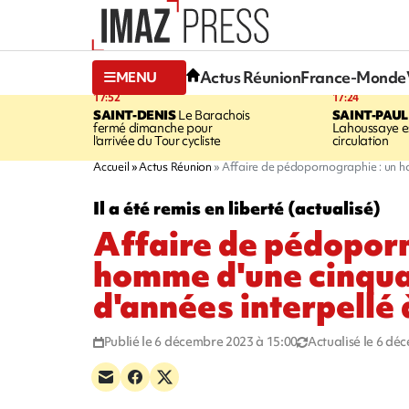
Actus Réunion
France-Monde
MENU
17:52
17:24
SAINT-DENIS
Le Barachois
SAINT-PAUL
fermé dimanche pour
Lahoussaye es
l'arrivée du Tour cycliste
circulation
Accueil
Actus Réunion
Affaire de pédopornographie : un ho
Il a été remis en liberté (actualisé)
Affaire de pédoporn
homme d'une cinqu
d'années interpellé 
Publié le 6 décembre 2023 à 15:00
Actualisé le 6 dé