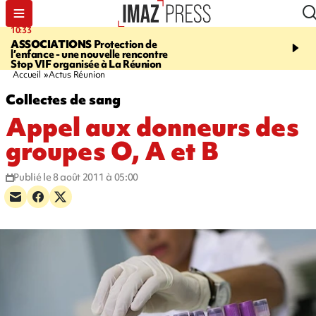
10:33
15:03
ASSOCIATIONS
Protection de
CANADA
Vaste feu de 
l’enfance - une nouvelle rencontre
l'ouest du pays, 20.000 
Stop VIF organisée à La Réunion
l'état d'urgence déclaré
Accueil
Actus Réunion
Collectes de sang
Appel aux donneurs des
groupes O, A et B
Publié le 8 août 2011 à 05:00