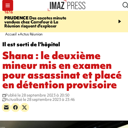
16:16
20:06
PRUDENCE
Des cocotes minute
À RETENIR CE SOIR
Vo
vendues chez Carrefour à La
l'Asie, mort d'une gram
Réunion risquent d'exploser
cocottes minute, Guan D
footballeurs
Accueil
Actus Réunion
Il est sorti de l'hôpital
Shana : le deuxième
mineur mis en examen
pour assassinat et placé
en détention provisoire
Publié le 28 septembre 2023 à 20:50
Actualisé le 28 septembre 2023 à 23:46