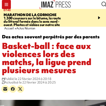
07:40
10:33
MARATHON DE LA CORNICHE
ASSOCIATIONS
Protec
1.300 coureurs sur le bitume, la route
l’enfance - une nouvelle
du littoral fermée dans le sens nord -
Stop VIF organisée à La
ouest. Photos et vidéos sur notre site
Accueil
Actus Réunion
Des actes souvent perpétrés par des parents
Basket-ball : face aux
violences lors des
matchs, la ligue prend
plusieurs mesures
Publié le 22 février 2024 à 20:18
Actualisé le 22 février 2024 à 20:25