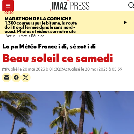
07:40
10:33
MARATHON DE LA CORNICHE
ASSOCIATIONS
Protec
1.300 coureurs sur le bitume, la route
l’enfance - une nouvelle
du littoral fermée dans le sens nord -
Stop VIF organisée à La
ouest. Photos et vidéos sur notre site
Accueil
Actus Réunion
La pa Météo France i di, sé zot i di
Beau soleil ce samedi
Publié le 20 mai 2023 à 01:30
Actualisé le 20 mai 2023 à 05:59