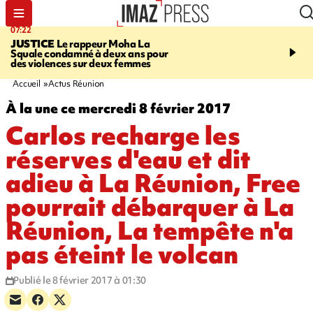
07:22
10:46
JUSTICE
Le rappeur Moha La
SÉCURITÉ ROUTIÈRE
Squale condamné à deux ans pour
décède en juillet, 18 pe
des violences sur deux femmes
sur les routes réunionnai
début de l'année
Accueil
Actus Réunion
À la une ce mercredi 8 février 2017
Carlos recharge les
réserves d'eau et dit
adieu à La Réunion, Free
pourrait débarquer à La
Réunion, La tempête n'a
pas éteint le volcan
Publié le 8 février 2017 à 01:30