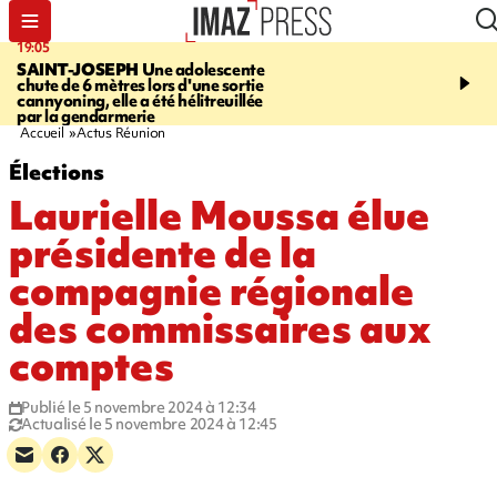
19:05
20:44
SAINT-JOSEPH
Une adolescente
À RETENIR CE SOIR
G
chute de 6 mètres lors d'une sortie
rouée de coups, cycliste,
cannyoning, elle a été hélitreuillée
personne disparue et c
par la gendarmerie
para-natation
Accueil
Actus Réunion
Élections
Laurielle Moussa élue
présidente de la
compagnie régionale
des commissaires aux
comptes
Publié le 5 novembre 2024 à 12:34
Actualisé le 5 novembre 2024 à 12:45