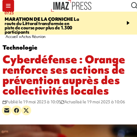
07:23
08:37
MARATHON DE LA CORNICHE
La
SAINT-DENIS
Lancemen
route du Littoral transformée en
braderie de l'océan pour
piste de course pour plus de 1.300
pouvoir d'achat des fami
participants
soutenir les commerçan
Accueil
Actus Réunion
Technologie
Cyberdéfense : Orange
renforce ses actions de
prévention auprès des
collectivités locales
Publié le 19 mai 2023 à 10:05
Actualisé le 19 mai 2023 à 10:06