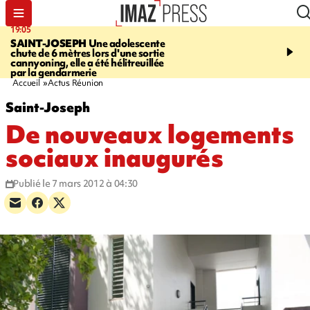
19:05
20:44
SAINT-JOSEPH
Une adolescente
À RETENIR CE SOIR
G
chute de 6 mètres lors d'une sortie
rouée de coups, cycliste,
cannyoning, elle a été hélitreuillée
personne disparue et c
par la gendarmerie
para-natation
Accueil
Actus Réunion
Saint-Joseph
De nouveaux logements
sociaux inaugurés
Publié le 7 mars 2012 à 04:30