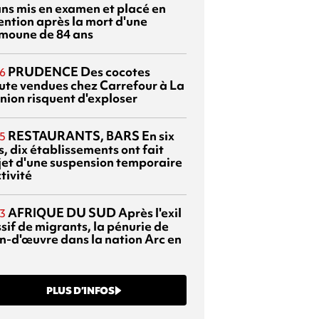
ans mis en examen et placé en
ention après la mort d'une
moune de 84 ans
PRUDENCE
Des cocotes
6
ute vendues chez Carrefour à La
nion risquent d'exploser
RESTAURANTS, BARS
En six
5
, dix établissements ont fait
bjet d'une suspension temporaire
tivité
AFRIQUE DU SUD
Après l'exil
3
sif de migrants, la pénurie de
n-d'œuvre dans la nation Arc en
PLUS D’INFOS