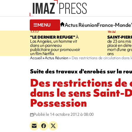
Actus Réunion
France-Monde
MENU
17:17
16:32
"LE DERNIER REFUGE"
À
SAINT-PIER
Los Angeles, un homme vit
de 23 ans mis
dans un panneau
placé en déte
publicitaire pour promouvoir
mort d'une g
un film Netflix
ans
Accueil
Actus Réunion
Des restrictions de circulation dans
Suite des travaux d'enrobés sur la rout
Des restrictions de 
dans le sens Saint-
Possession
Publié le 14 octobre 2012 à 08:00