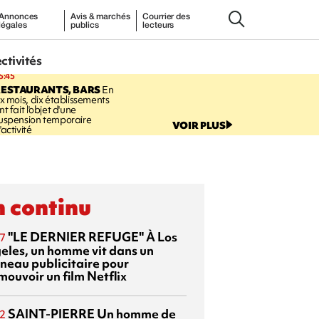
Annonces
Avis & marchés
Courrier des
légales
publics
lecteurs
ectivités
5:45
RESTAURANTS, BARS
En
ix mois, dix établissements
nt fait l'objet d'une
uspension temporaire
VOIR PLUS
'activité
 continu
"LE DERNIER REFUGE"
À Los
7
eles, un homme vit dans un
neau publicitaire pour
mouvoir un film Netflix
SAINT-PIERRE
Un homme de
2