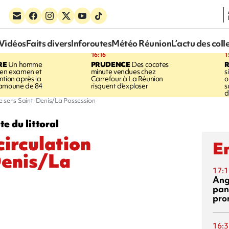
Vidéos
Faits divers
Inforoutes
Météo Réunion
L’actu des coll
16:16
1
RE
Un homme
PRUDENCE
Des cocotes
 en examen et
minute vendues chez
s
ntion après la
Carrefour à La Réunion
o
ramoune de 84
risquent d'exploser
s
d
 le sens Saint-Denis/La Possession
e du littoral
circulation
En
Denis/La
17:1
Ang
pan
pro
16:3