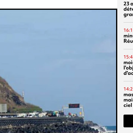
23 
dét
gra
16:1
min
Réu
15:4
mois
l'o
d'ac
14:2
mas
mai
ciel