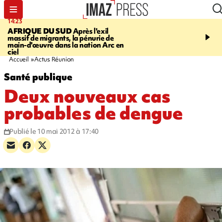
14:23
16:32
AFRIQUE DU SUD
Après l'exil
SAINT-PIERRE
Un hom
massif de migrants, la pénurie de
ans mis en examen et pl
main-d'œuvre dans la nation Arc en
détention après la mort
ciel
gramoune de 84 ans
Accueil
Actus Réunion
Santé publique
Deux nouveaux cas
probables de dengue
Publié le 10 mai 2012 à 17:40