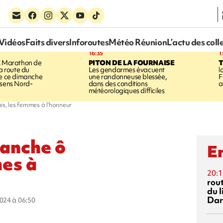
Vidéos
Faits divers
Inforoutes
Météo Réunion
L’actu des coll
16:35
1
E
Marathon de
PITON DE LA FOURNAISE
la route du
Les gendarmes évacuent
l
ée ce dimanche
une randonneuse blessée,
F
 sens Nord-
dans des conditions
a
météorologiques difficiles
is, les femmes à l'honneur
manche ô
En
mes à
20:1
rout
du l
Dar
2024 à 06:50