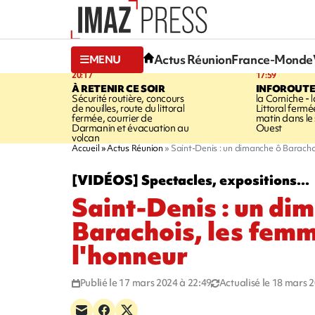
Actus Réunion
France-Monde
MENU
20:17
17:59
À RETENIR CE SOIR
INFOROUT
Sécurité routière, concours
la Corniche - 
de nouilles, route du littoral
Littoral ferm
fermée, courrier de
matin dans le
Darmanin et évacuation au
Ouest
volcan
Accueil
Actus Réunion
Saint-Denis : un dimanche ô Baracho
[VIDÉOS] Spectacles, expositions...
Saint-Denis : un di
Barachois, les fem
l'honneur
Publié le 17 mars 2024 à 22:49
Actualisé le 18 mars 