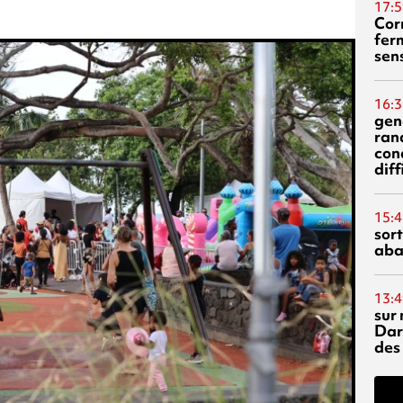
17:5
Corn
fer
sen
16:3
gen
ran
con
diff
15:4
sor
aba
13:4
sur 
Dar
des