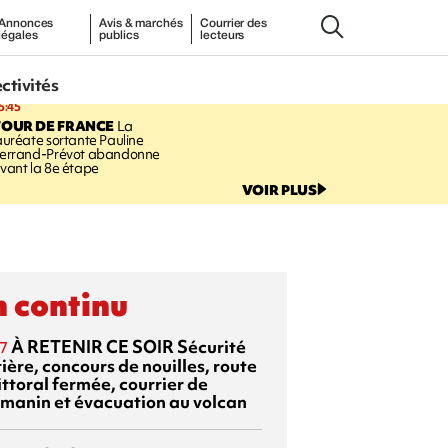
Annonces
Avis & marchés
Courrier des
légales
publics
lecteurs
ectivités
5:45
TOUR DE FRANCE
La
auréate sortante Pauline
errand-Prévot abandonne
vant la 8e étape
VOIR PLUS
 continu
À RETENIR CE SOIR
Sécurité
7
ière, concours de nouilles, route
ittoral fermée, courrier de
manin et évacuation au volcan