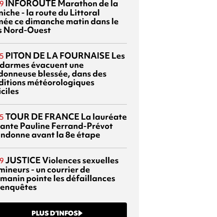
INFOROUTE
Marathon de la
9
iche - la route du Littoral
mée ce dimanche matin dans le
s Nord-Ouest
PITON DE LA FOURNAISE
Les
5
darmes évacuent une
donneuse blessée, dans des
ditions météorologiques
iciles
TOUR DE FRANCE
La lauréate
5
tante Pauline Ferrand-Prévot
ndonne avant la 8e étape
JUSTICE
Violences sexuelles
9
mineurs - un courrier de
manin pointe les défaillances
 enquêtes
PLUS D’INFOS