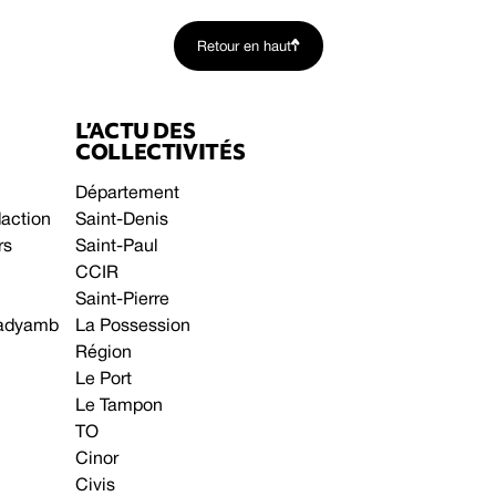
Retour en haut
L’ACTU DES
COLLECTIVITÉS
Département
daction
Saint-Denis
rs
Saint-Paul
CCIR
Saint-Pierre
 gadyamb
La Possession
Région
Le Port
Le Tampon
TO
Cinor
Civis