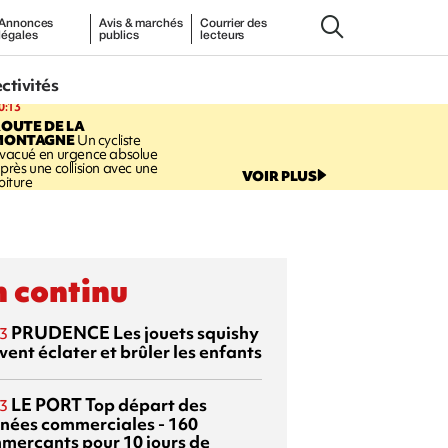
Annonces
Avis & marchés
Courrier des
légales
publics
lecteurs
ectivités
0:13
OUTE DE LA
MONTAGNE
Un cycliste
vacué en urgence absolue
près une collision avec une
VOIR PLUS
oiture
 continu
PRUDENCE
Les jouets squishy
3
ent éclater et brûler les enfants
LE PORT
Top départ des
3
rnées commerciales - 160
merçants pour 10 jours de