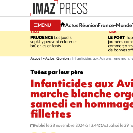
Actus Réunion
France-Monde
MENU
12:23
12:03
PRUDENCE
Les jouets
LE PORT
Top
squishy peuvent éclater et
journées comm
brûler les enfants
commerçants 
de bonnes aff
Accueil
Actus Réunion
Infanticides aux Avirons : une marc
Tuées par leur père
Infanticides aux Avi
marche blanche org
samedi en hommage
fillettes
Publié le 28 novembre 2024 à 13:44
Actualisé le 29 