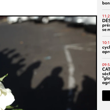
bon
11:2
DÉS
prés
se m
10:1
cyc
aprè
09:5
CA
séc
"glo
agri