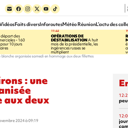
Vidéos
Faits divers
Inforoutes
Météo Réunion
L’actu des coll
11:22
1
 départ des
OPÉRATIONS DE
R
erciales - 160
DÉSTABILISATION
A huit
pour 10 jours
mois de la présidentielle, les
é
aires
ingérences russes se
a
multiplient
v
he blanche organisée samedi en hommage aux deux fillettes
rons : une
En
anisée
12:2
 aux deux
peuv
12:0
jou
novembre 2024 à 09:19
com