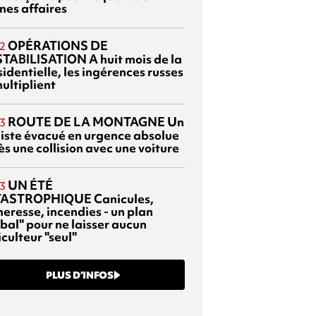
nes affaires
OPÉRATIONS DE
2
TABILISATION
A huit mois de la
identielle, les ingérences russes
ultiplient
ROUTE DE LA MONTAGNE
Un
3
liste évacué en urgence absolue
s une collision avec une voiture
UN ÉTÉ
3
TASTROPHIQUE
Canicules,
heresse, incendies - un plan
bal" pour ne laisser aucun
culteur "seul"
PLUS D’INFOS