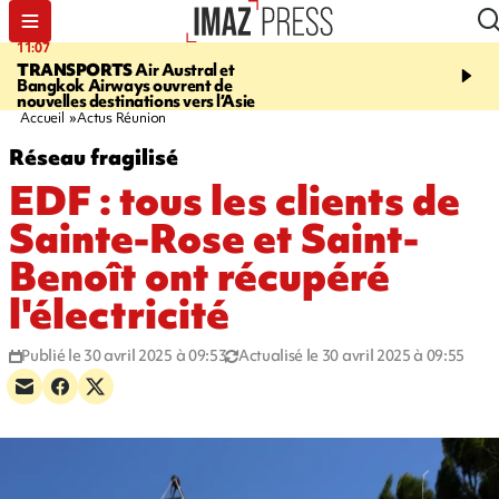
11:07
11:48
TRANSPORTS
Air Austral et
LE TAMPON
Prudence, 
Bangkok Airways ouvrent de
l'eau est dégradée à la P
nouvelles destinations vers l’Asie
cafres
Accueil
Actus Réunion
Réseau fragilisé
EDF : tous les clients de
Sainte-Rose et Saint-
Benoît ont récupéré
l'électricité
Publié le 30 avril 2025 à 09:53
Actualisé le 30 avril 2025 à 09:55