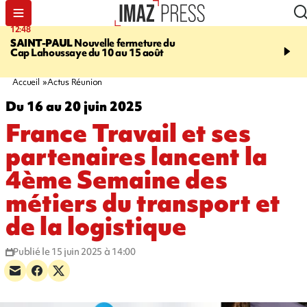
12:48
14:23
SAINT-PAUL
Nouvelle fermeture du
AFRIQUE DU SUD
Aprè
Cap Lahoussaye du 10 au 15 août
massif de migrants, la p
main-d'œuvre dans la na
ciel
Accueil
Actus Réunion
Du 16 au 20 juin 2025
France Travail et ses
partenaires lancent la
4ème Semaine des
métiers du transport et
de la logistique
Publié le 15 juin 2025 à 14:00