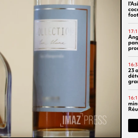
l'A
coc
foo
17:1
Ang
pan
pro
16:3
23 
dét
gra
16:1
min
Réu