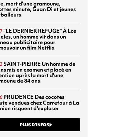
sie, mort d'une gramoune,
ottes minute, Guan Di et jeunes
tballeurs
"LE DERNIER REFUGE"
À Los
7
eles, un homme vit dans un
neau publicitaire pour
mouvoir un film Netflix
SAINT-PIERRE
Un homme de
2
ans mis en examen et placé en
ention après la mort d'une
moune de 84 ans
PRUDENCE
Des cocotes
6
ute vendues chez Carrefour à La
nion risquent d'exploser
PLUS D’INFOS