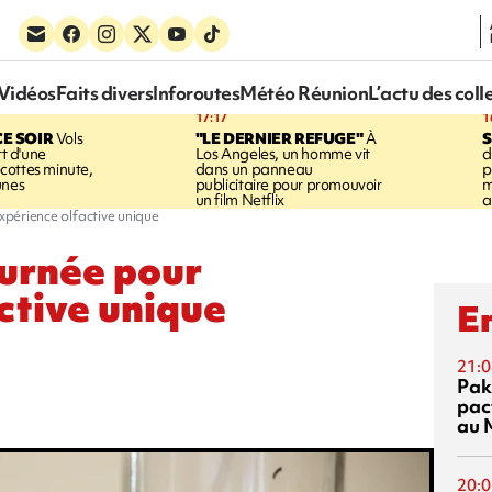
Vidéos
Faits divers
Inforoutes
Météo Réunion
L’actu des coll
17:17
1
CE SOIR
Vols
"LE DERNIER REFUGE"
À
S
rt d'une
Los Angeles, un homme vit
d
cottes minute,
dans un panneau
p
unes
publicitaire pour promouvoir
m
un film Netflix
a
expérience olfactive unique
ournée pour
ctive unique
En
21:0
Pak
pac
au 
20:0