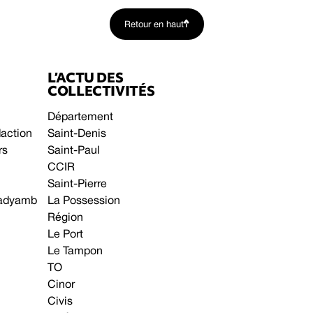
Retour en haut
L’ACTU DES
COLLECTIVITÉS
Département
daction
Saint-Denis
rs
Saint-Paul
CCIR
Saint-Pierre
 gadyamb
La Possession
Région
Le Port
Le Tampon
TO
Cinor
Civis