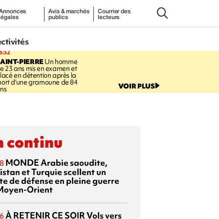
Annonces
Avis & marchés
Courrier des
légales
publics
lecteurs
ectivités
6:32
AINT-PIERRE
Un homme
e 23 ans mis en examen et
lacé en détention après la
ort d'une gramoune de 84
VOIR PLUS
ns
 continu
MONDE
Arabie saoudite,
8
istan et Turquie scellent un
te de défense en pleine guerre
Moyen-Orient
À RETENIR CE SOIR
Vols vers
6