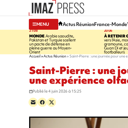
Actus Réunion
France-Monde
MENU
21:08
20:06
MONDE
Arabie saoudite,
À RETENIR 
Pakistan et Turquie scellent
vers l'Asie, mo
un pacte de défense en
gramoune, co
pleine guerre au Moyen-
Guan Di et je
Orient
footballeurs
Accueil
Actus Réunion
Saint-Pierre : une journée pour une 
Saint-Pierre : une j
une expérience olfa
Publié le 4 juin 2026 à 15:25