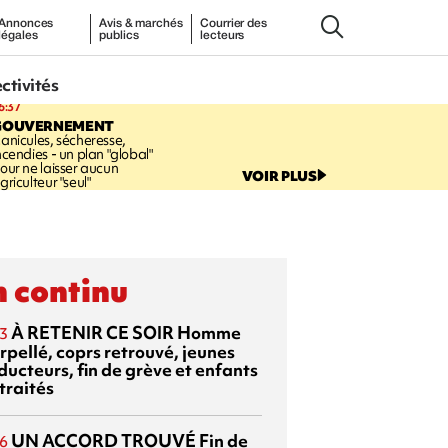
Annonces
Avis & marchés
Courrier des
légales
publics
lecteurs
ectivités
6:37
GOUVERNEMENT
anicules, sécheresse,
ncendies - un plan "global"
our ne laisser aucun
VOIR PLUS
griculteur "seul"
 continu
À RETENIR CE SOIR
Homme
3
rpellé, coprs retrouvé, jeunes
ducteurs, fin de grève et enfants
traités
UN ACCORD TROUVÉ
Fin de
6