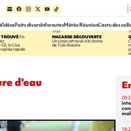
Vidéos
Faits divers
Inforoutes
Météo Réunion
L’actu des coll
17:57
1
 TROUVÉ
Fin
MACABRE DÉCOUVERTE
hez
Un corps retrouvé à la ravine
C
OI, la Civis
de Trois-Bassins
i
 reprise rapide
p
a
ure d'eau
En
20:2
inte
con
mal
18:2