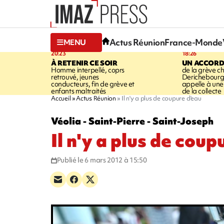
Actus Réunion
France-Monde
MENU
20:23
18:26
À RETENIR CE SOIR
UN ACCORD
Homme interpellé, coprs
de la grève c
retrouvé, jeunes
Derichebourg-
conducteurs, fin de grève et
appelle à une
enfants maltraités
de la collecte
Accueil
Actus Réunion
Il n'y a plus de coupure d'eau
Véolia - Saint-Pierre - Saint-Joseph
Il n'y a plus de coup
Publié le 6 mars 2012 à 15:50