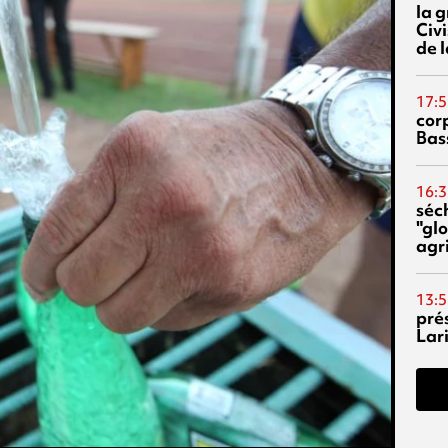
la 
Civi
de l
17:5
corp
Bas
16:3
séc
"glo
agri
13:5
pré
Lari