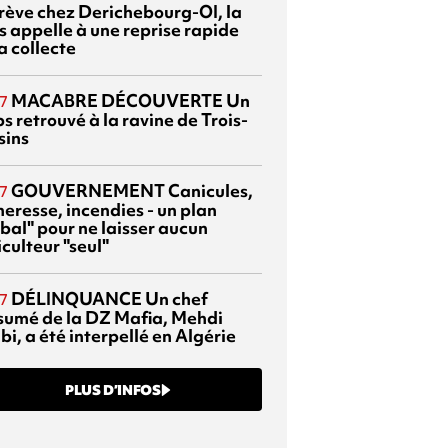
grève chez Derichebourg-OI, la
s appelle à une reprise rapide
a collecte
MACABRE DÉCOUVERTE
Un
7
s retrouvé à la ravine de Trois-
sins
GOUVERNEMENT
Canicules,
7
heresse, incendies - un plan
bal" pour ne laisser aucun
culteur "seul"
DÉLINQUANCE
Un chef
7
sumé de la DZ Mafia, Mehdi
bi, a été interpellé en Algérie
PLUS D’INFOS