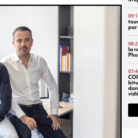
09:1
tou
par
08:2
la 
Phot
07:4
CO
bitu
dans
vidé