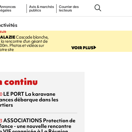
Annonces
Avis & marchés
Courrier des
légales
publics
lecteurs
ectivités
8:26
SALAZIE
Cascade blanche,
 la rencontre d'un géant de
00m. Photos et vidéos sur
VOIR PLUS
otre site
 continu
LE PORT
La karavane
0
ances débarque dans les
rtiers
ASSOCIATIONS
Protection de
3
nfance - une nouvelle rencontre
p VIF organisée à La Réunion