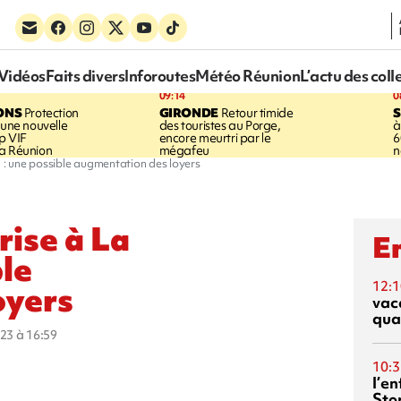
Vidéos
Faits divers
Inforoutes
Météo Réunion
L’actu des coll
09:14
0
ONS
Protection
GIRONDE
Retour timide
 une nouvelle
des touristes au Porge,
à
p VIF
encore meurtri par le
6
a Réunion
mégafeu
n
n : une possible augmentation des loyers
rise à La
En
ble
12:1
oyers
vac
qua
023 à 16:59
10:3
l’e
Sto