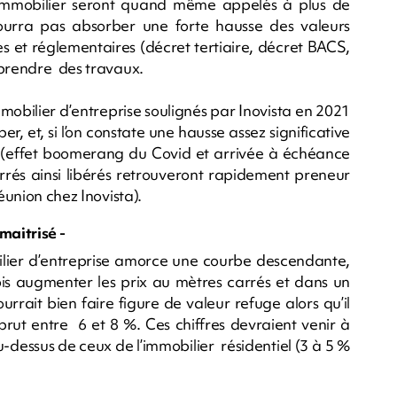
 l’immobilier seront quand même appelés à plus de
ourra pas absorber une forte hausse des valeurs
es et réglementaires (décret tertiaire, décret BACS,
eprendre des travaux.
mmobilier d’entreprise soulignés par Inovista en 2021
, et, si l’on constate une hausse assez significative
is (effet boomerang du Covid et arrivée à échéance
arrés ainsi libérés retrouveront rapidement preneur
éunion chez Inovista).
 maitrisé -
ilier d’entreprise amorce une courbe descendante,
s augmenter les prix au mètres carrés et dans un
rrait bien faire figure de valeur refuge alors qu’il
brut entre 6 et 8 %. Ces chiffres devraient venir à
dessus de ceux de l’immobilier résidentiel (3 à 5 %