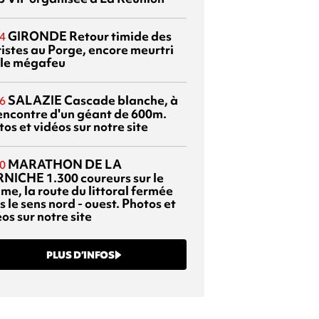
GIRONDE
Retour timide des
4
ristes au Porge, encore meurtri
 le mégafeu
SALAZIE
Cascade blanche, à
6
rencontre d'un géant de 600m.
os et vidéos sur notre site
MARATHON DE LA
0
RNICHE
1.300 coureurs sur le
me, la route du littoral fermée
 le sens nord - ouest. Photos et
os sur notre site
PLUS D’INFOS