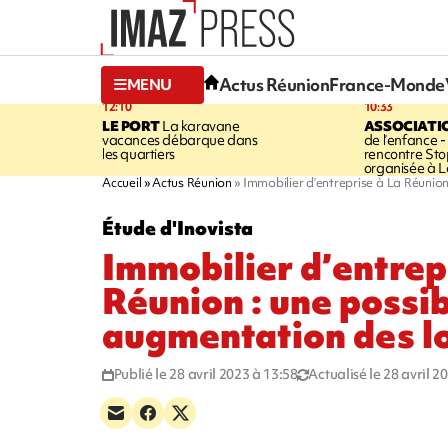
Actus Réunion
France-Monde
MENU
12:10
10:33
LE PORT
La karavane
ASSOCIATI
vacances débarque dans
de l’enfance -
les quartiers
rencontre Sto
organisée à L
Accueil
Actus Réunion
Immobilier d’entreprise à La Réunio
Étude d'Inovista
Immobilier d’entrep
Réunion : une possi
augmentation des l
Publié le 28 avril 2023 à 13:58
Actualisé le 28 avril 2