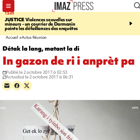
13:49
17:59
JUSTICE
Violences sexuelles sur
INFOROUTE
Marathon 
mineurs - un courrier de Darmanin
Corniche - la route du L
pointe les défaillances des enquêtes
ce dimanche matin dans 
Nord-Ouest
Accueil
Actus Réunion
Détak la lang, matant la di
In gazon de ri i anprèt pa
Publié le 2 octobre 2017 à 02:53
Actualisé le 2 octobre 2017 à 06:31