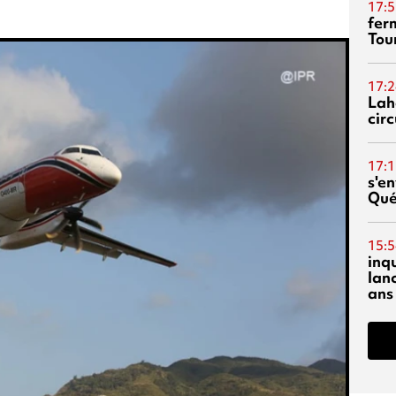
17:5
fer
Tour
17:2
Lah
circ
17:1
s'en
Qué
15:5
inq
lanc
ans