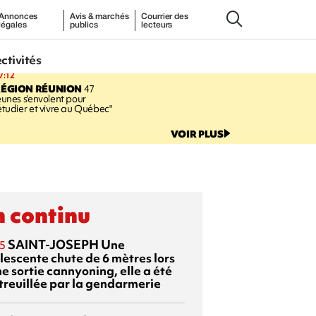
Annonces
Avis & marchés
Courrier des
légales
publics
lecteurs
ectivités
7:12
RÉGION RÉUNION
47
eunes s'envolent pour
étudier et vivre au Québec"
VOIR PLUS
 continu
SAINT-JOSEPH
Une
5
lescente chute de 6 mètres lors
e sortie cannyoning, elle a été
itreuillée par la gendarmerie