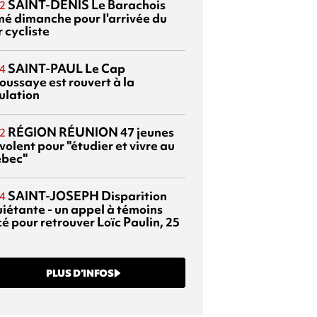
SAINT-DENIS
Le Barachois
2
mé dimanche pour l'arrivée du
 cycliste
SAINT-PAUL
Le Cap
4
oussaye est rouvert à la
ulation
RÉGION RÉUNION
47 jeunes
2
volent pour "étudier et vivre au
bec"
SAINT-JOSEPH
Disparition
4
uiétante - un appel à témoins
é pour retrouver Loïc Paulin, 25
PLUS D’INFOS