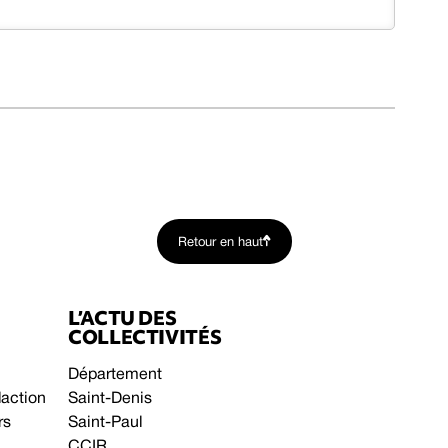
Retour en haut
L’ACTU DES
COLLECTIVITÉS
Département
daction
Saint-Denis
rs
Saint-Paul
CCIR