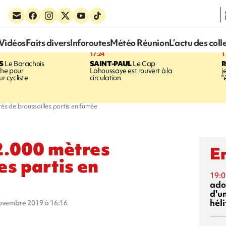
Vidéos
Faits divers
Inforoutes
Météo Réunion
L’actu des coll
17:24
1
S
Le Barachois
SAINT-PAUL
Le Cap
he pour
Lahoussaye est rouvert à la
j
ur cycliste
circulation
"
és de broussailles partis en fumée
2.000 mètres
En
es partis en
19:0
ado
d'un
hél
novembre 2019 à 16:16