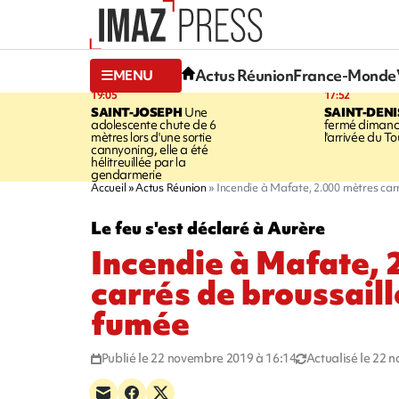
Actus Réunion
France-Monde
MENU
19:05
17:52
SAINT-JOSEPH
Une
SAINT-DENI
adolescente chute de 6
fermé dimanc
mètres lors d'une sortie
l'arrivée du To
cannyoning, elle a été
hélitreuillée par la
gendarmerie
Accueil
Actus Réunion
Incendie à Mafate, 2.000 mètres carr
Le feu s'est déclaré à Aurère
Incendie à Mafate, 
carrés de broussaill
fumée
Publié le 22 novembre 2019 à 16:14
Actualisé le 22 