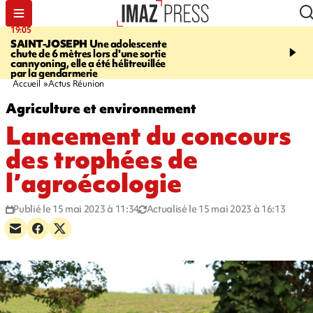
19:05
20:44
SAINT-JOSEPH
Une adolescente
À RETENIR CE SOIR
G
chute de 6 mètres lors d'une sortie
rouée de coups, cycliste,
cannyoning, elle a été hélitreuillée
personne disparue et c
par la gendarmerie
para-natation
Accueil
Actus Réunion
Agriculture et environnement
Lancement du concours
des trophées de
l’agroécologie
Publié le 15 mai 2023 à 11:34
Actualisé le 15 mai 2023 à 16:13