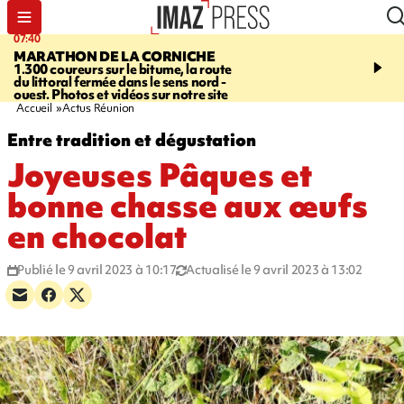
07:40
10:33
MARATHON DE LA CORNICHE
ASSOCIATIONS
Protec
1.300 coureurs sur le bitume, la route
l’enfance - une nouvelle
du littoral fermée dans le sens nord -
Stop VIF organisée à La
ouest. Photos et vidéos sur notre site
Accueil
Actus Réunion
Entre tradition et dégustation
Joyeuses Pâques et
bonne chasse aux œufs
en chocolat
Publié le 9 avril 2023 à 10:17
Actualisé le 9 avril 2023 à 13:02