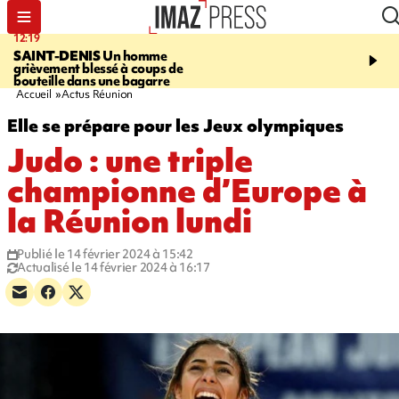
12:19
20:01
SAINT-DENIS
Un homme
A RETENIR CE SOIR
Ac
grièvement blessé à coups de
travail, bagarre à la gar
bouteille dans une bagarre
requin et Christophe L
Accueil
Actus Réunion
Elle se prépare pour les Jeux olympiques
Judo : une triple
championne d’Europe à
la Réunion lundi
Publié le 14 février 2024 à 15:42
Actualisé le 14 février 2024 à 16:17