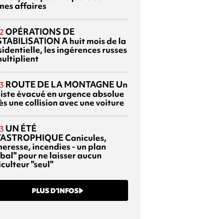
nes affaires
OPÉRATIONS DE
2
TABILISATION
A huit mois de la
identielle, les ingérences russes
ultiplient
ROUTE DE LA MONTAGNE
Un
3
liste évacué en urgence absolue
s une collision avec une voiture
UN ÉTÉ
3
TASTROPHIQUE
Canicules,
heresse, incendies - un plan
bal" pour ne laisser aucun
culteur "seul"
PLUS D’INFOS