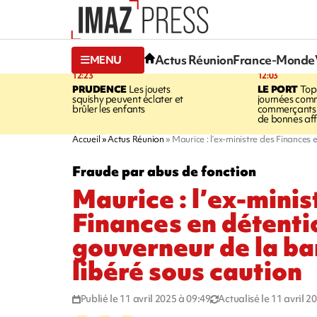
Actus Réunion
France-Monde
MENU
12:23
12:03
PRUDENCE
Les jouets
LE PORT
Top
squishy peuvent éclater et
journées comm
brûler les enfants
commerçants 
de bonnes aff
Accueil
Actus Réunion
Maurice : l’ex-ministre des Finances 
Fraude par abus de fonction
Maurice : l’ex-minis
Finances en détentio
gouverneur de la ba
libéré sous caution
Publié le 11 avril 2025 à 09:49
Actualisé le 11 avril 2