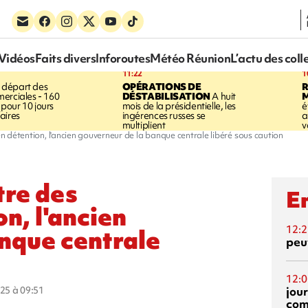
Vidéos
Faits divers
Inforoutes
Météo Réunion
L’actu des coll
11:22
1
 départ des
OPÉRATIONS DE
R
erciales - 160
DÉSTABILISATION
A huit
pour 10 jours
mois de la présidentielle, les
é
aires
ingérences russes se
a
multiplient
v
en détention, l'ancien gouverneur de la banque centrale libéré sous caution
tre des
En
n, l'ancien
12:2
nque centrale
peuv
12:0
jou
025 à 09:51
com