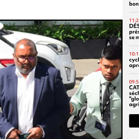
bon
11:2
DÉS
prés
se m
10:1
cyc
aprè
09:5
CA
séc
"glo
agri