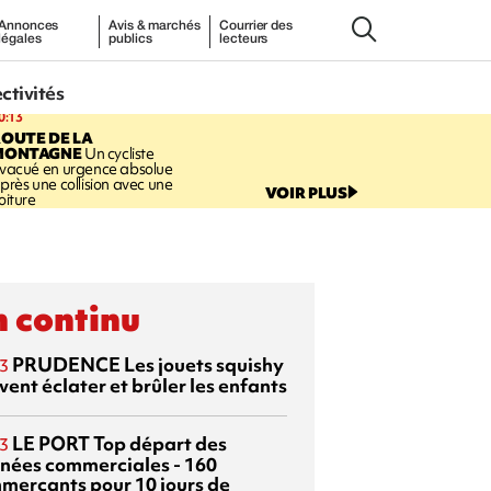
Annonces
Avis & marchés
Courrier des
légales
publics
lecteurs
ectivités
0:13
OUTE DE LA
MONTAGNE
Un cycliste
vacué en urgence absolue
près une collision avec une
VOIR PLUS
oiture
 continu
PRUDENCE
Les jouets squishy
3
ent éclater et brûler les enfants
LE PORT
Top départ des
3
rnées commerciales - 160
merçants pour 10 jours de