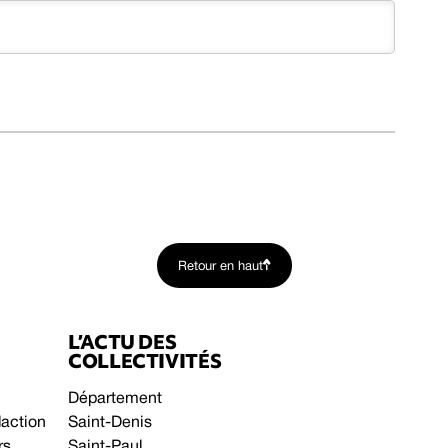
Retour en haut
L’ACTU DES
COLLECTIVITÉS
Département
daction
Saint-Denis
rs
Saint-Paul